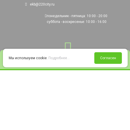
ekb@220city.ru
понедельник - пятница: 10:00 - 20:00
суббота - воскресенье: 10:00 - 16:00
0
Мы используем cookie.
Подробнее...
Согласен
Войти
Статус заказа
Сравнение
Избранное
Корзина
© 2008-2026 220city.ru - гипермаркет электрооборудования
Согласие на обработку персональных данных
Согласие на получение рекламно-информационных материалов