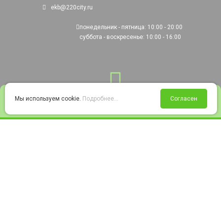
ekb@220city.ru
понедельник - пятница: 10:00 - 20:00
суббота - воскресенье: 10:00 - 16:00
0
Мы используем cookie.
Подробнее...
Согласен
Войти
Статус заказа
Сравнение
Избранное
Корзина
© 2008-2026 220city.ru - гипермаркет электрооборудования
Согласие на обработку персональных данных
Согласие на получение рекламно-информационных материалов