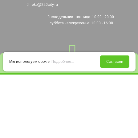
ekb@220city.ru
понедельник - пятница: 10:00 - 20:00
суббота - воскресенье: 10:00 - 16:00
0
Мы используем cookie.
Подробнее...
Согласен
Войти
Статус заказа
Сравнение
Избранное
Корзина
© 2008-2026 220city.ru - гипермаркет электрооборудования
Согласие на обработку персональных данных
Согласие на получение рекламно-информационных материалов