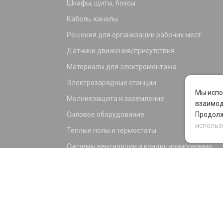
Шкафы, щиты, боксы
Кабель-каналы
Решения для организации рабочих мест
Датчики движения/присутствия
Материалы для электромонтажа
Электрозарядные станции
Мы испо
Молниезащита и заземление
взаимод
Силовое оборудование
Продолж
использ
Теплые полы и термостаты
Системы вентиляции и кондиционирования
Электрика для дома и офиса
Силовые разъемы
KNX оборудование
Светотехника