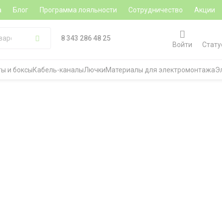
а
Блог
Программа лояльности
Сотрудничество
Акции
8 343 286 48 25
Войти
Стату
ы и боксы
Кабель-каналы
Лючки
Материалы для электромонтажа
Э