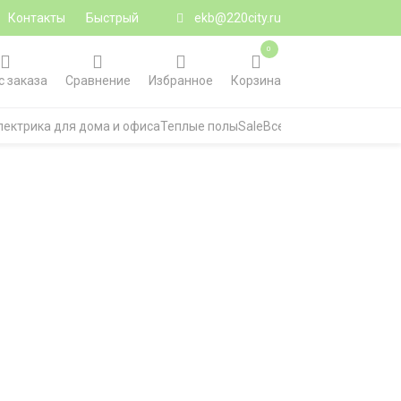
Контакты
Быстрый
ekb@220city.ru
0
с заказа
Сравнение
Избранное
Корзина
лектрика для дома и офиса
Теплые полы
Sale
Все категории