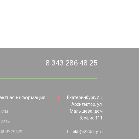
8 343 286 48 25
актная информация
Екатеринбург, ИЦ
Архитектор, ул.
акты
Малышева, дом
8, офис 111
изиты
удничество
ekb@220city.ru