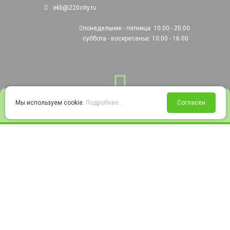
ekb@220city.ru
понедельник - пятница: 10:00 - 20:00
суббота - воскресенье: 10:00 - 16:00
0
Мы используем cookie.
Подробнее...
Согласен
Войти
Статус заказа
Сравнение
Избранное
Корзина
© 2008-2026 220city.ru - гипермаркет электрооборудования
Согласие на обработку персональных данных
Согласие на получение рекламно-информационных материалов