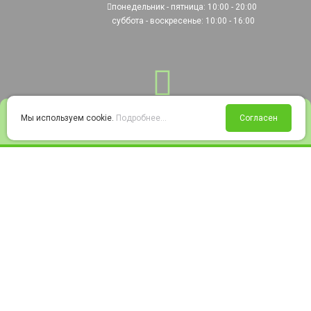
понедельник - пятница: 10:00 - 20:00
суббота - воскресенье: 10:00 - 16:00
0
Мы используем cookie.
Подробнее...
Согласен
Войти
Статус заказа
Сравнение
Избранное
Корзина
© 2008-2026 220city.ru - гипермаркет электрооборудования
Согласие на обработку персональных данных
Согласие на получение рекламно-информационных материалов