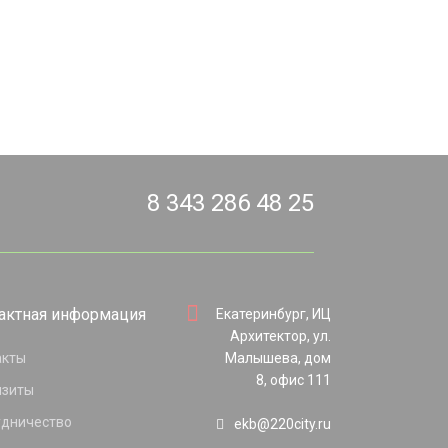
8 343 286 48 25
актная информация
Екатеринбург, ИЦ
Архитектор, ул.
акты
Малышева, дом
8, офис 111
изиты
удничество
ekb@220city.ru