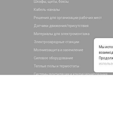
Шкафы, щиты, боксы
Кабель-каналы
Решения для организации рабочих мест
Датчики движения/присутствия
Материалы для электромонтажа
Электрозарядные станции
Мы испо
Молниезащита и заземление
взаимод
Силовое оборудование
Продолж
использ
Теплые полы и термостаты
Системы вентиляции и кондиционирования
Электрика для дома и офиса
Силовые разъемы
KNX оборудование
Светотехника