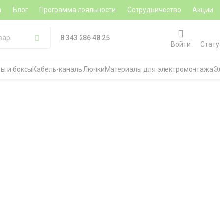
а
Блог
Программа лояльности
Сотрудничество
Акции
8 343 286 48 25
Войти
Стату
ы и боксы
Кабель-каналы
Лючки
Материалы для электромонтажа
Э