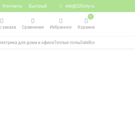
Контакты
Быстрый
ekb@220city.ru
0
с заказа
Сравнение
Избранное
Корзина
лектрика для дома и офиса
Теплые полы
Sale
Все категории