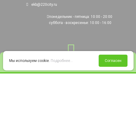
ekb@220city.ru
понедельник - пятница: 10:00 - 20:00
суббота - воскресенье: 10:00 - 16:00
0
Мы используем cookie.
Подробнее...
Согласен
Войти
Статус заказа
Сравнение
Избранное
Корзина
© 2008-2026 220city.ru - гипермаркет электрооборудования
Согласие на обработку персональных данных
Согласие на получение рекламно-информационных материалов