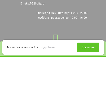
ekb@220city.ru
понедельник - пятница: 10:00 - 20:00
суббота - воскресенье: 10:00 - 16:00
0
Мы используем cookie.
Подробнее...
Согласен
Войти
Статус заказа
Сравнение
Избранное
Корзина
© 2008-2026 220city.ru - гипермаркет электрооборудования
Согласие на обработку персональных данных
Согласие на получение рекламно-информационных материалов