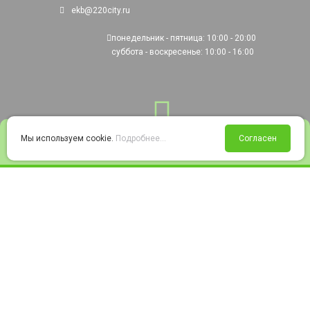
ekb@220city.ru
понедельник - пятница: 10:00 - 20:00
суббота - воскресенье: 10:00 - 16:00
0
Мы используем cookie.
Подробнее...
Согласен
Войти
Статус заказа
Сравнение
Избранное
Корзина
© 2008-2026 220city.ru - гипермаркет электрооборудования
Согласие на обработку персональных данных
Согласие на получение рекламно-информационных материалов