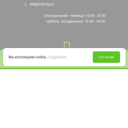
ekb@220city.ru
понедельник - пятница: 10:00 - 20:00
суббота - воскресенье: 10:00 - 16:00
0
Мы используем cookie.
Подробнее...
Согласен
Войти
Статус заказа
Сравнение
Избранное
Корзина
© 2008-2026 220city.ru - гипермаркет электрооборудования
Согласие на обработку персональных данных
Согласие на получение рекламно-информационных материалов