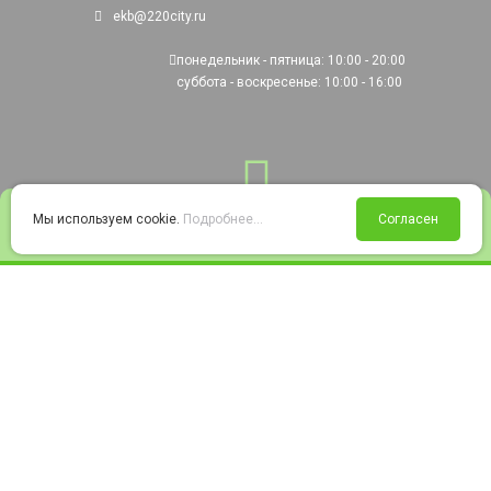
ekb@220city.ru
понедельник - пятница: 10:00 - 20:00
суббота - воскресенье: 10:00 - 16:00
0
Мы используем cookie.
Подробнее...
Согласен
Войти
Статус заказа
Сравнение
Избранное
Корзина
© 2008-2026 220city.ru - гипермаркет электрооборудования
Согласие на обработку персональных данных
Согласие на получение рекламно-информационных материалов