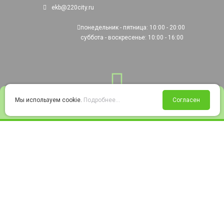
ekb@220city.ru
понедельник - пятница: 10:00 - 20:00
суббота - воскресенье: 10:00 - 16:00
0
Мы используем cookie.
Подробнее...
Согласен
Войти
Статус заказа
Сравнение
Избранное
Корзина
© 2008-2026 220city.ru - гипермаркет электрооборудования
Согласие на обработку персональных данных
Согласие на получение рекламно-информационных материалов