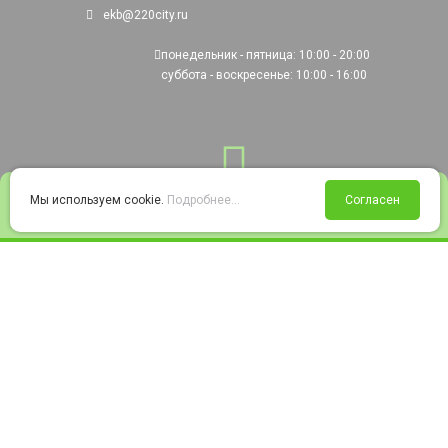
ekb@220city.ru
понедельник - пятница: 10:00 - 20:00
суббота - воскресенье: 10:00 - 16:00
0
Мы используем cookie.
Подробнее...
Согласен
Войти
Статус заказа
Сравнение
Избранное
Корзина
© 2008-2026 220city.ru - гипермаркет электрооборудования
Согласие на обработку персональных данных
Согласие на получение рекламно-информационных материалов