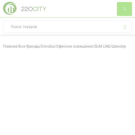
Главная
/
Все бренды
/
Donolux
/
Офисное освещение
/
SLIM LINE
/
Шинопровод 