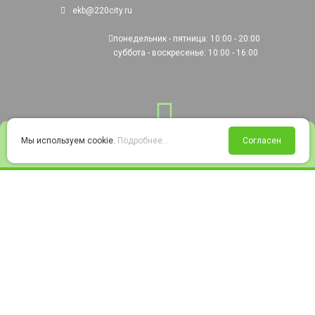
ekb@220city.ru
понедельник - пятница: 10:00 - 20:00
суббота - воскресенье: 10:00 - 16:00
0
Мы используем cookie.
Подробнее...
Согласен
Войти
Статус заказа
Сравнение
Избранное
Корзина
© 2008-2026 220city.ru - гипермаркет электрооборудования
Согласие на обработку персональных данных
Согласие на получение рекламно-информационных материалов