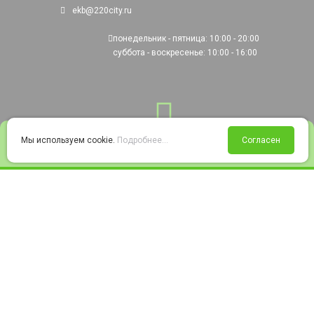
ekb@220city.ru
понедельник - пятница: 10:00 - 20:00
суббота - воскресенье: 10:00 - 16:00
0
Мы используем cookie.
Подробнее...
Согласен
Войти
Статус заказа
Сравнение
Избранное
Корзина
© 2008-2026 220city.ru - гипермаркет электрооборудования
Согласие на обработку персональных данных
Согласие на получение рекламно-информационных материалов