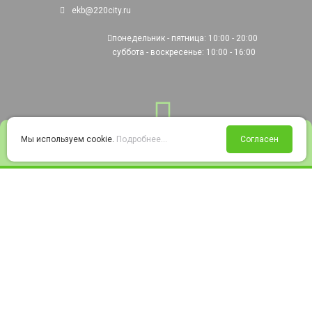
ekb@220city.ru
понедельник - пятница: 10:00 - 20:00
суббота - воскресенье: 10:00 - 16:00
0
Мы используем cookie.
Подробнее...
Согласен
Войти
Статус заказа
Сравнение
Избранное
Корзина
© 2008-2026 220city.ru - гипермаркет электрооборудования
Согласие на обработку персональных данных
Согласие на получение рекламно-информационных материалов