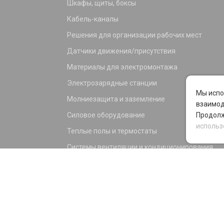
Шкафы, щиты, боксы
Кабель-каналы
Решения для организации рабочих мест
Датчики движения/присутствия
Материалы для электромонтажа
Электрозарядные станции
Мы испо
Молниезащита и заземление
взаимод
Силовое оборудование
Продолж
использ
Теплые полы и термостаты
Системы вентиляции и кондиционирования
Электрика для дома и офиса
Силовые разъемы
KNX оборудование
Светотехника