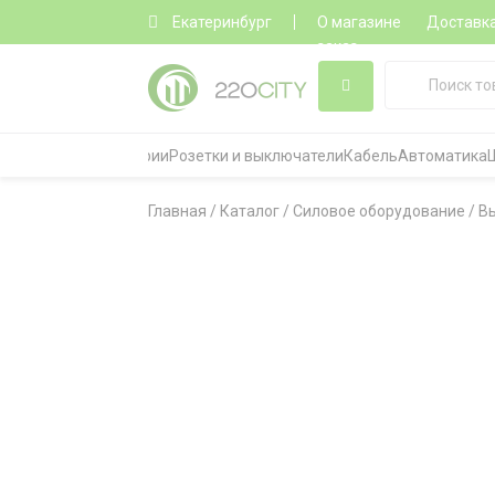
Екатеринбург
О магазине
Доставк
заказ
Все категории
Розетки и выключатели
Кабель
Автоматика
Главная
/
Каталог
/
Силовое оборудование
/
В