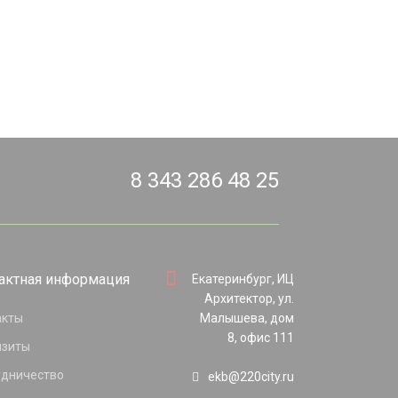
8 343 286 48 25
актная информация
Екатеринбург, ИЦ
Архитектор, ул.
акты
Малышева, дом
8, офис 111
изиты
удничество
ekb@220city.ru