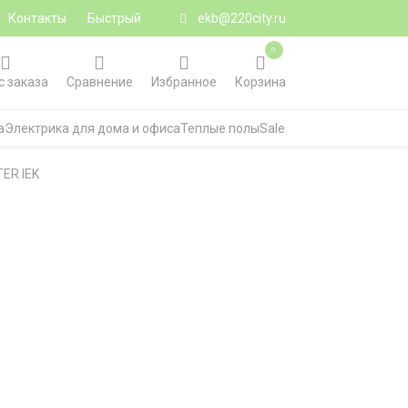
Контакты
Быстрый
ekb@220city.ru
0
с заказа
Сравнение
Избранное
Корзина
а
Электрика для дома и офиса
Теплые полы
Sale
TER IEK