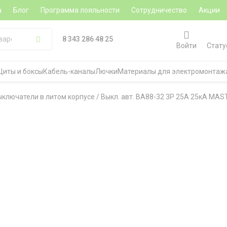
а
Блог
Программа лояльности
Сотрудничество
Акции
8 343 286 48 25
Войти
Стату
Щиты и боксы
Кабель-каналы
Лючки
Материалы для электромонтаж
ыключатели в литом корпусе
/
Выкл. авт. ВА88-32 3Р 25А 25кА MAS