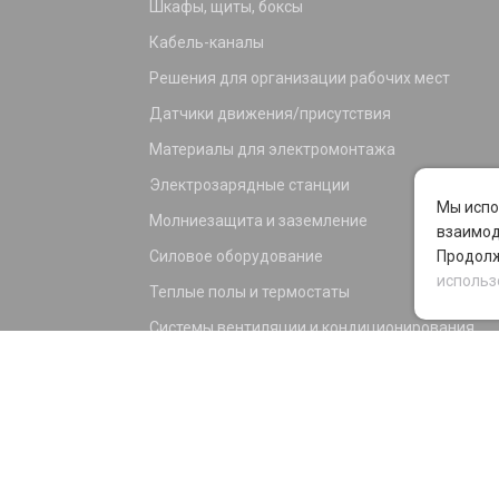
Шкафы, щиты, боксы
Кабель-каналы
Решения для организации рабочих мест
Датчики движения/присутствия
Материалы для электромонтажа
Электрозарядные станции
Мы испо
Молниезащита и заземление
взаимод
Силовое оборудование
Продолж
использ
Теплые полы и термостаты
Системы вентиляции и кондиционирования
Электрика для дома и офиса
Силовые разъемы
KNX оборудование
Светотехника