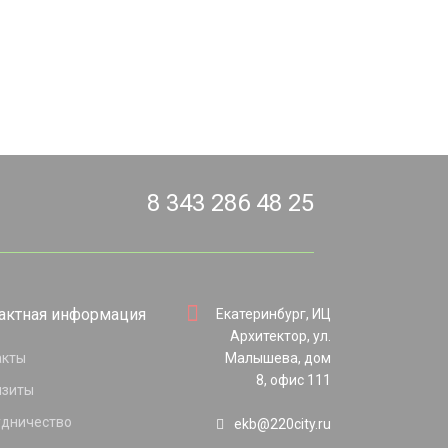
8 343 286 48 25
актная информация
Екатеринбург, ИЦ
Архитектор, ул.
акты
Малышева, дом
8, офис 111
изиты
удничество
ekb@220city.ru