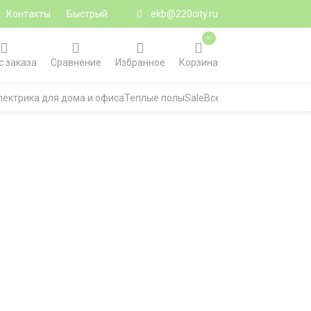
Контакты
Быстрый
ekb@220city.ru
0
с заказа
Сравнение
Избранное
Корзина
лектрика для дома и офиса
Теплые полы
Sale
Все категории