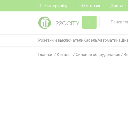
Екатеринбург
О магазине
Доставк
заказ
Розетки и выключатели
Кабель
Автоматика
Щит
Главная
/
Каталог
/
Силовое оборудование
/
В