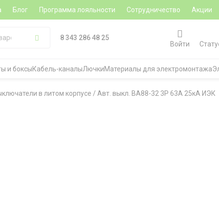
а
Блог
Программа лояльности
Сотрудничество
Акции
8 343 286 48 25
Войти
Стату
ы и боксы
Кабель-каналы
Лючки
Материалы для электромонтажа
Э
ыключатели в литом корпусе
/
Авт. выкл. ВА88-32 3Р 63А 25кА ИЭК