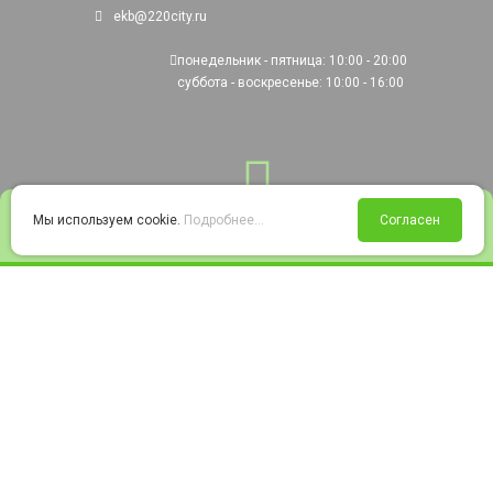
ekb@220city.ru
понедельник - пятница: 10:00 - 20:00
суббота - воскресенье: 10:00 - 16:00
0
Мы используем cookie.
Подробнее...
Согласен
Войти
Статус заказа
Сравнение
Избранное
Корзина
© 2008-2026 220city.ru - гипермаркет электрооборудования
Согласие на обработку персональных данных
Согласие на получение рекламно-информационных материалов