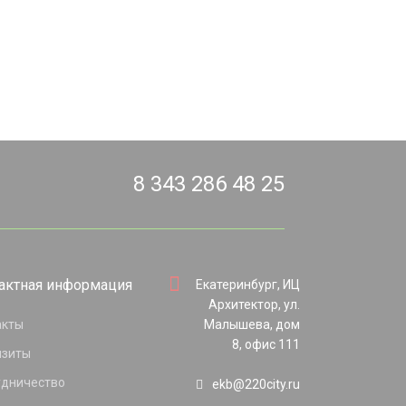
8 343 286 48 25
актная информация
Екатеринбург, ИЦ
Архитектор, ул.
акты
Малышева, дом
8, офис 111
изиты
удничество
ekb@220city.ru