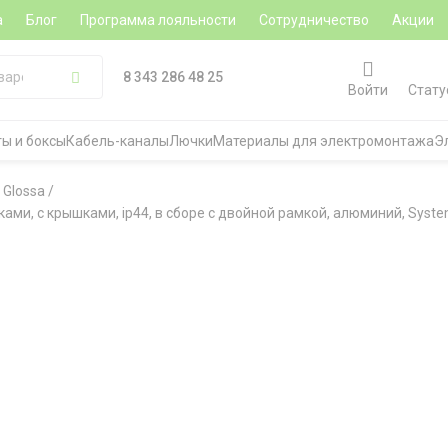
а
Блог
Программа лояльности
Сотрудничество
Акции
8 343 286 48 25
Войти
Стату
ы и боксы
Кабель-каналы
Лючки
Материалы для электромонтажа
Э
 Glossa
/
ами, с крышками, ip44, в сборе с двойной рамкой, алюминий, Systeme