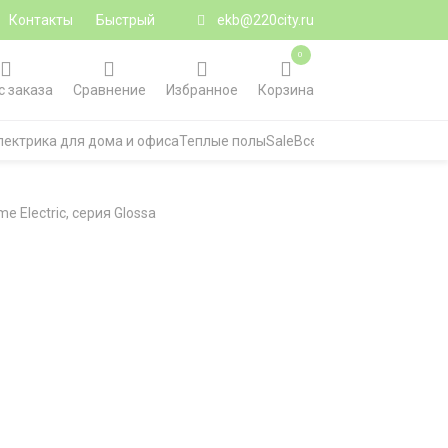
Контакты
Быстрый
ekb@220city.ru
0
с заказа
Сравнение
Избранное
Корзина
лектрика для дома и офиса
Теплые полы
Sale
Все категории
 Electric, серия Glossa