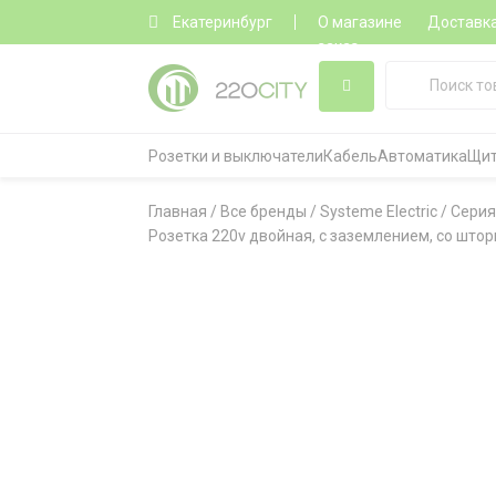
Екатеринбург
О магазине
Доставк
заказ
Розетки и выключатели
Кабель
Автоматика
Щит
Главная
/
Все бренды
/
Systeme Electric
/
Серия
Розетка 220v двойная, с заземлением, со шторк