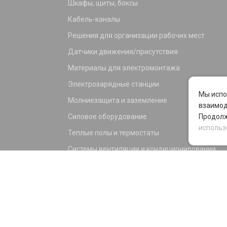
Шкафы, щиты, боксы
Кабель-каналы
Решения для организации рабочих мест
Датчики движения/присутствия
Материалы для электромонтажа
Электрозарядные станции
Мы испо
Молниезащита и заземление
взаимод
Силовое оборудование
Продолж
использ
Теплые полы и термостаты
Системы вентиляции и кондиционирования
Электрика для дома и офиса
Силовые разъемы
KNX оборудование
Светотехника