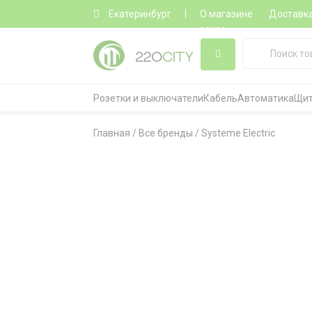
Екатеринбург
О магазине
Доставк
заказ
Розетки и выключатели
Кабель
Автоматика
Щит
Главная
/
Все бренды
/
Systeme Electric