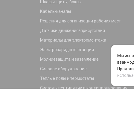
Шкафы, щиты, боксы
Кабель-каналы
Решения для организации рабочих мест
Датчики движения/присутствия
Материалы для электромонтажа
Электрозарядные станции
Мы испо
Молниезащита и заземление
взаимод
Силовое оборудование
Продолж
использ
Теплые полы и термостаты
Системы вентиляции и кондиционирования
Электрика для дома и офиса
Силовые разъемы
KNX оборудование
Светотехника