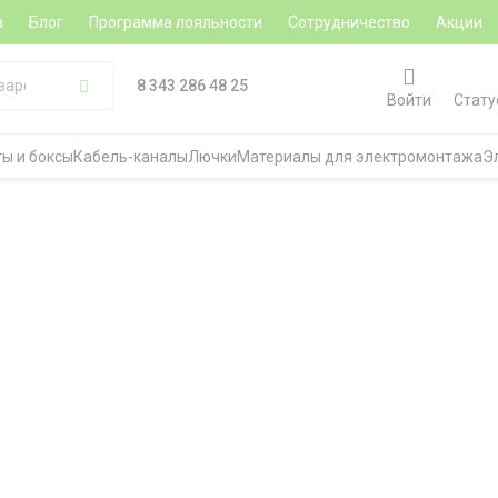
а
Блог
Программа лояльности
Сотрудничество
Акции
8 343 286 48 25
Войти
Стату
ы и боксы
Кабель-каналы
Лючки
Материалы для электромонтажа
Э