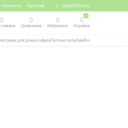
Контакты
Быстрый
ekb@220city.ru
0
с заказа
Сравнение
Избранное
Корзина
лектрика для дома и офиса
Теплые полы
Sale
Все категории