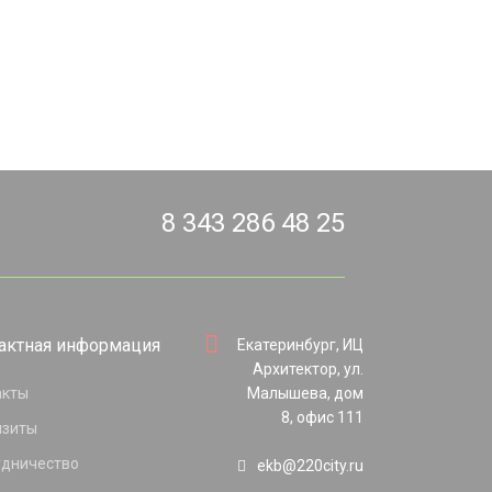
8 343 286 48 25
актная информация
Екатеринбург, ИЦ
Архитектор, ул.
акты
Малышева, дом
8, офис 111
изиты
удничество
ekb@220city.ru