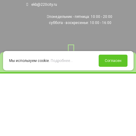
ekb@220city.ru
понедельник - пятница: 10:00 - 20:00
суббота - воскресенье: 10:00 - 16:00
0
Мы используем cookie.
Подробнее...
Согласен
Войти
Статус заказа
Сравнение
Избранное
Корзина
© 2008-2026 220city.ru - гипермаркет электрооборудования
Согласие на обработку персональных данных
Согласие на получение рекламно-информационных материалов