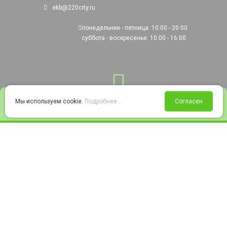
ekb@220city.ru
понедельник - пятница: 10:00 - 20:00
суббота - воскресенье: 10:00 - 16:00
0
Мы используем cookie.
Подробнее...
Согласен
Войти
Статус заказа
Сравнение
Избранное
Корзина
© 2008-2026 220city.ru - гипермаркет электрооборудования
Согласие на обработку персональных данных
Согласие на получение рекламно-информационных материалов