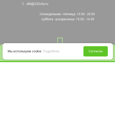
ekb@220city.ru
понедельник - пятница: 10:00 - 20:00
суббота - воскресенье: 10:00 - 16:00
0
Мы используем cookie.
Подробнее...
Согласен
Войти
Статус заказа
Сравнение
Избранное
Корзина
© 2008-2026 220city.ru - гипермаркет электрооборудования
Согласие на обработку персональных данных
Согласие на получение рекламно-информационных материалов