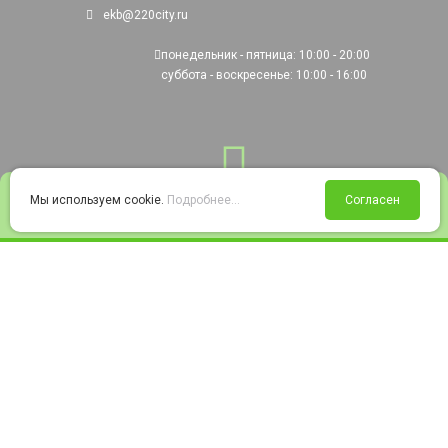
ekb@220city.ru
понедельник - пятница: 10:00 - 20:00
суббота - воскресенье: 10:00 - 16:00
0
Мы используем cookie.
Подробнее...
Согласен
Войти
Статус заказа
Сравнение
Избранное
Корзина
© 2008-2026 220city.ru - гипермаркет электрооборудования
Согласие на обработку персональных данных
Согласие на получение рекламно-информационных материалов