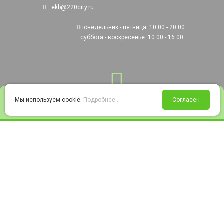
ekb@220city.ru
понедельник - пятница: 10:00 - 20:00
суббота - воскресенье: 10:00 - 16:00
0
Мы используем cookie.
Подробнее...
Согласен
Войти
Статус заказа
Сравнение
Избранное
Корзина
© 2008-2026 220city.ru - гипермаркет электрооборудования
Согласие на обработку персональных данных
Согласие на получение рекламно-информационных материалов