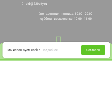
ekb@220city.ru
понедельник - пятница: 10:00 - 20:00
суббота - воскресенье: 10:00 - 16:00
0
Мы используем cookie.
Подробнее...
Согласен
Войти
Статус заказа
Сравнение
Избранное
Корзина
© 2008-2026 220city.ru - гипермаркет электрооборудования
Согласие на обработку персональных данных
Согласие на получение рекламно-информационных материалов