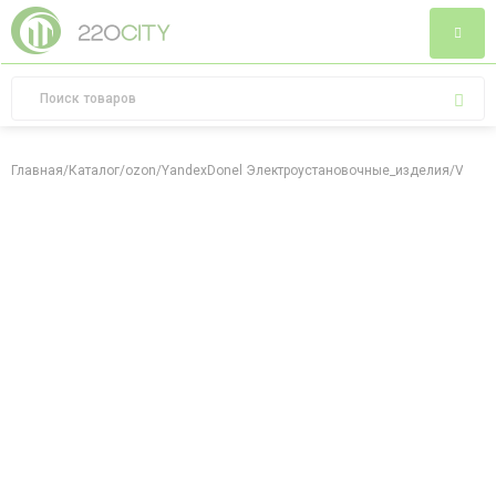
Главная
/
Каталог
/
ozon
/
YandexDonel Электроустановочные_изделия
/
Vangua