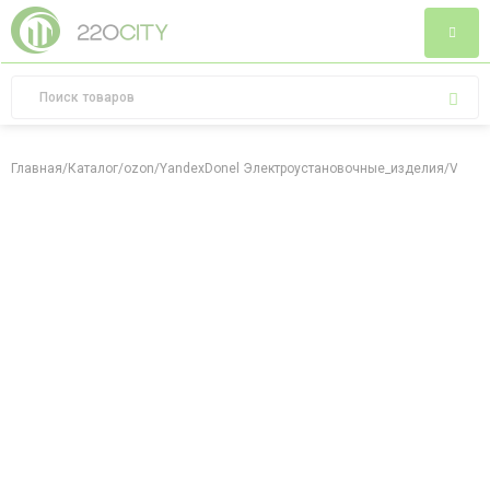
Главная
/
Каталог
/
ozon
/
YandexDonel Электроустановочные_изделия
/
Vangua