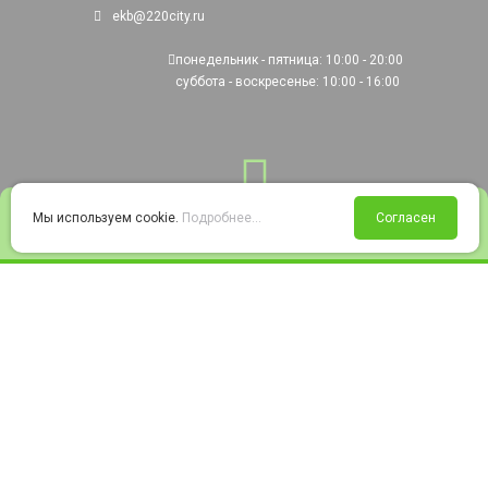
ekb@220city.ru
понедельник - пятница: 10:00 - 20:00
суббота - воскресенье: 10:00 - 16:00
0
Мы используем cookie.
Подробнее...
Согласен
Войти
Статус заказа
Сравнение
Избранное
Корзина
© 2008-2026 220city.ru - гипермаркет электрооборудования
Согласие на обработку персональных данных
Согласие на получение рекламно-информационных материалов