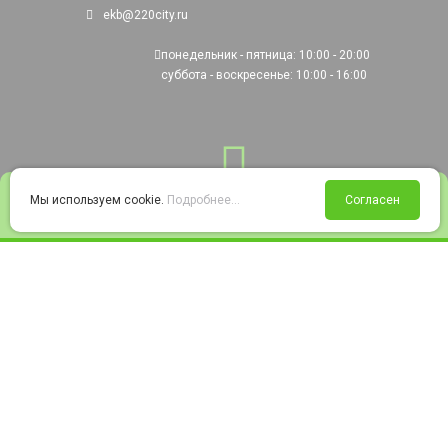
ekb@220city.ru
понедельник - пятница: 10:00 - 20:00
суббота - воскресенье: 10:00 - 16:00
0
Мы используем cookie.
Подробнее...
Согласен
Войти
Статус заказа
Сравнение
Избранное
Корзина
© 2008-2026 220city.ru - гипермаркет электрооборудования
Согласие на обработку персональных данных
Согласие на получение рекламно-информационных материалов