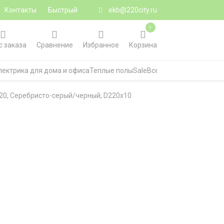
Контакты
Быстрый
ekb@220city.ru
0
с заказа
Сравнение
Избранное
Корзина
лектрика для дома и офиса
Теплые полы
Sale
Все категории
P20, Серебристо-серый/черный, D220х10