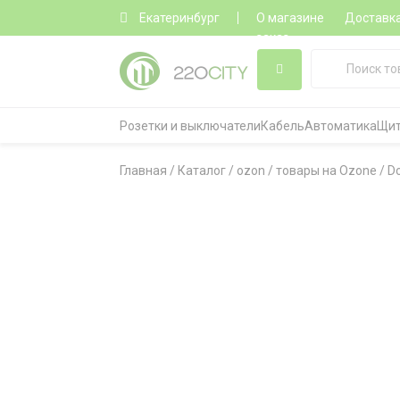
Екатеринбург
О магазине
Доставк
заказ
Розетки и выключатели
Кабель
Автоматика
Щит
Главная
/
Каталог
/
ozon
/
товары на Ozone
/
D