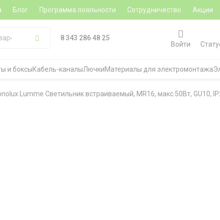
а
Блог
Программа лояльности
Сотрудничество
Акции
8 343 286 48 25
Войти
Стату
ы и боксы
Кабель-каналы
Лючки
Материалы для электромонтажа
Э
onolux Lumme Светильник встраиваемый, MR16, макс.50Вт, GU10, I