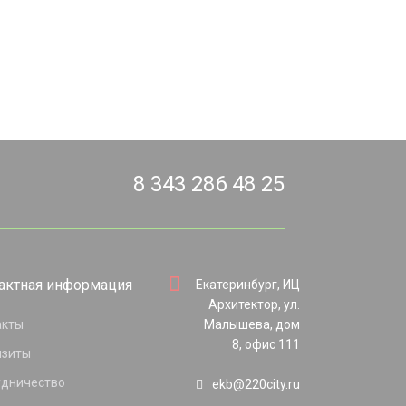
8 343 286 48 25
актная информация
Екатеринбург, ИЦ
Архитектор, ул.
акты
Малышева, дом
8, офис 111
изиты
удничество
ekb@220city.ru