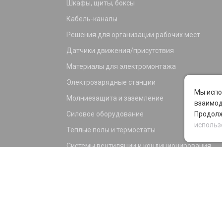
Шкафы, щиты, боксы
Кабель-каналы
Решения для организации рабочих мест
Датчики движения/присутствия
Материалы для электромонтажа
Электрозарядные станции
Мы испо
Молниезащита и заземление
взаимод
Силовое оборудование
Продолж
использ
Теплые полы и термостаты
Системы вентиляции и кондиционирования
Электрика для дома и офиса
Силовые разъемы
KNX оборудование
Светотехника