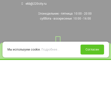
ekb@220city.ru
понедельник - пятница: 10:00 - 20:00
суббота - воскресенье: 10:00 - 16:00
0
Мы используем cookie.
Подробнее...
Согласен
Войти
Статус заказа
Сравнение
Избранное
Корзина
© 2008-2026 220city.ru - гипермаркет электрооборудования
Согласие на обработку персональных данных
Согласие на получение рекламно-информационных материалов