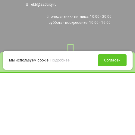
ekb@220city.ru
понедельник - пятница: 10:00 - 20:00
суббота - воскресенье: 10:00 - 16:00
0
Мы используем cookie.
Подробнее...
Согласен
Войти
Статус заказа
Сравнение
Избранное
Корзина
© 2008-2026 220city.ru - гипермаркет электрооборудования
Согласие на обработку персональных данных
Согласие на получение рекламно-информационных материалов