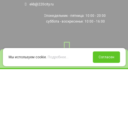
ekb@220city.ru
понедельник - пятница: 10:00 - 20:00
суббота - воскресенье: 10:00 - 16:00
0
Мы используем cookie.
Подробнее...
Согласен
Войти
Статус заказа
Сравнение
Избранное
Корзина
© 2008-2026 220city.ru - гипермаркет электрооборудования
Согласие на обработку персональных данных
Согласие на получение рекламно-информационных материалов