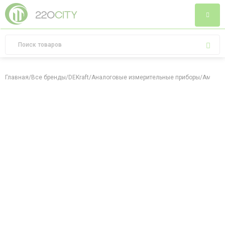
Главная
/
Все бренды
/
DEKraft
/
Аналоговые измерительные приборы
/
Амперме