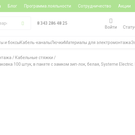
а
Блог
Программа лояльности
Сотрудничество
Акции
8 343 286 48 25
Войти
Стату
ы и боксы
Кабель-каналы
Лючки
Материалы для электромонтажа
Э
нтажа
/
Кабельные стяжки
/
овка 100 штук, в пакете с замком зип-лок, белая, Systeme Electric.