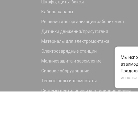
Шкафы, щиты, боксы
Кабель-каналы
Решения для организации рабочих мест
Датчики движения/присутствия
Материалы для электромонтажа
Электрозарядные станции
Мы испо
Молниезащита и заземление
взаимод
Силовое оборудование
Продолж
использ
Теплые полы и термостаты
Системы вентиляции и кондиционирования
Электрика для дома и офиса
Силовые разъемы
KNX оборудование
Светотехника