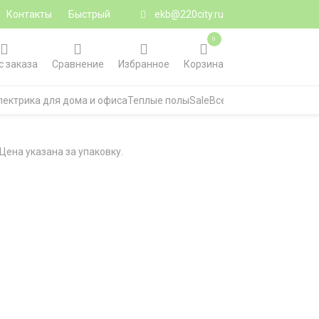
Контакты
Быстрый
ekb@220city.ru
0
с заказа
Сравнение
Избранное
Корзина
лектрика для дома и офиса
Теплые полы
Sale
Все категории
 Цена указана за упаковку.