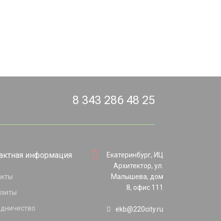
8 343 286 48 25
актная информация
Екатеринбург, ИЦ
Архитектор, ул.
акты
Малышева, дом
8, офис 111
изиты
удничество
ekb@220city.ru