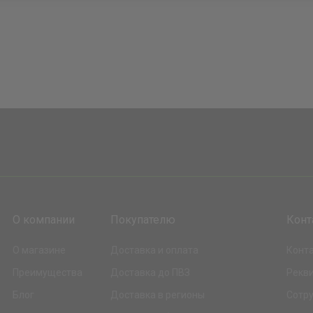
О компании
Покупателю
Конт
О магазине
Доставка и оплата
Конт
Преимущества
Доставка до ПВЗ
Рекв
Блог
Доставка в регионы
Сотр