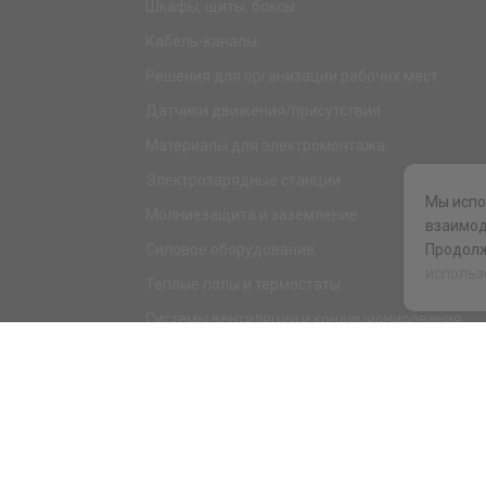
Шкафы, щиты, боксы
Кабель-каналы
Решения для организации рабочих мест
Датчики движения/присутствия
Материалы для электромонтажа
Электрозарядные станции
Мы испо
Молниезащита и заземление
взаимод
Силовое оборудование
Продолж
использ
Теплые полы и термостаты
Системы вентиляции и кондиционирования
Электрика для дома и офиса
Силовые разъемы
KNX оборудование
Светотехника