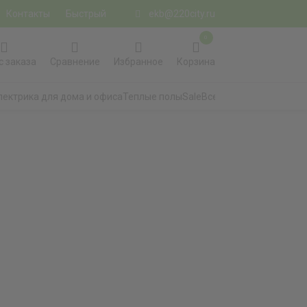
Контакты
Быстрый
ekb@220city.ru
0
с заказа
Сравнение
Избранное
Корзина
лектрика для дома и офиса
Теплые полы
Sale
Все категории