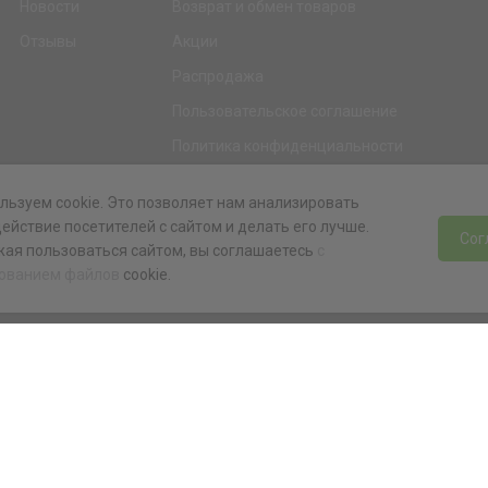
Новости
Возврат и обмен товаров
Отзывы
Акции
Распродажа
Пользовательское соглашение
Политика конфиденциальности
Гарантия
льзуем cookie. Это позволяет нам анализировать
Программа лояльности
ействие посетителей с сайтом и делать его лучше.
Сог
ая пользоваться сайтом, вы соглашаетесь
с
ованием файлов
cookie.