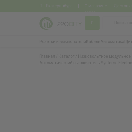
Екатеринбург
О магазине
Доставк
заказ
Розетки и выключатели
Кабель
Автоматика
Щит
Главная
/
Каталог
/
Низковольтное модульное
Автоматический выключатель Systeme Electric 