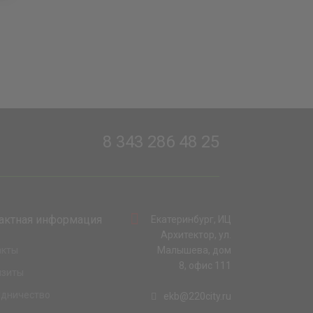
8 343 286 48 25
актная информация
Екатеринбург, ИЦ
Архитектор, ул.
акты
Малышева, дом
8, офис 111
изиты
удничество
ekb@220city.ru