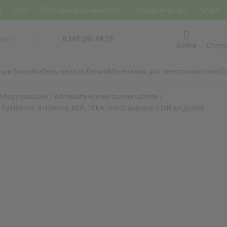
а
Блог
Программа лояльности
Сотрудничество
Акции
8 343 286 48 25
Войти
Стату
ы и боксы
Кабель-каналы
Лючки
Материалы для электромонтажа
Э
 оборудование
/
Автоматические выключатели
/
Systeme9, 4 полюса, 80A, 10kA, тип D, ширина 6 DIN-модулей