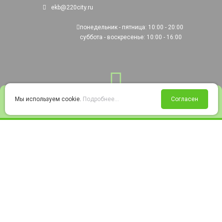
ekb@220city.ru
понедельник - пятница: 10:00 - 20:00
суббота - воскресенье: 10:00 - 16:00
0
Мы используем cookie.
Подробнее...
Согласен
Войти
Статус заказа
Сравнение
Избранное
Корзина
© 2008-2026 220city.ru - гипермаркет электрооборудования
Согласие на обработку персональных данных
Согласие на получение рекламно-информационных материалов