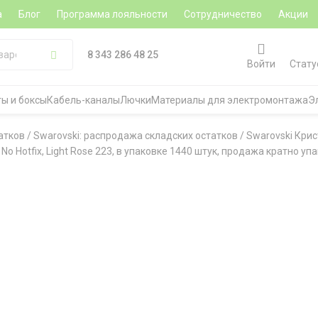
а
Блог
Программа лояльности
Сотрудничество
Акции
8 343 286 48 25
Войти
Стату
ы и боксы
Кабель-каналы
Лючки
Материалы для электромонтажа
Э
атков
/
Swarovski: распродажа складских остатков
/
Swarovski Кри
 Hotfix, Light Rose 223, в упаковке 1440 штук, продажа кратно уп