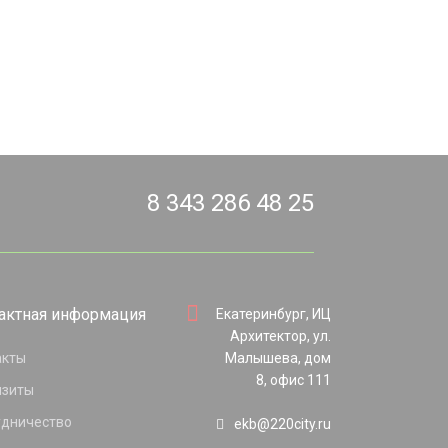
8 343 286 48 25
актная информация
Екатеринбург, ИЦ
Архитектор, ул.
акты
Малышева, дом
8, офис 111
изиты
удничество
ekb@220city.ru