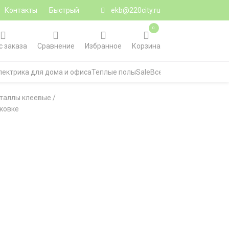
Контакты
Быстрый
ekb@220city.ru
0
с заказа
Сравнение
Избранное
Корзина
лектрика для дома и офиса
Теплые полы
Sale
Все категории
сталлы клеевые
/
аковке