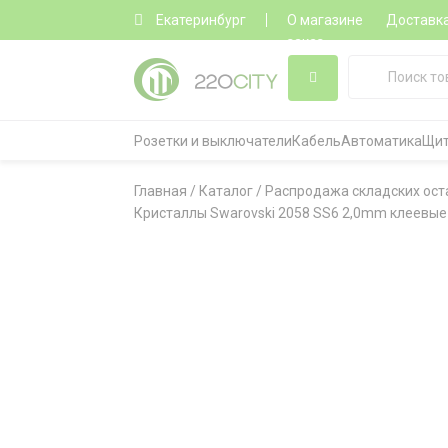
Екатеринбург
О магазине
Доставк
заказ
Розетки и выключатели
Кабель
Автоматика
Щит
Главная
/
Каталог
/
Распродажа складских ост
Кристаллы Swarovski 2058 SS6 2,0mm клеевые No