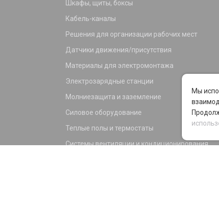
Шкафы, щиты, боксы
Кабель-каналы
Решения для организации рабочих мест
Датчики движения/присутствия
Материалы для электромонтажа
Электрозарядные станции
Мы испо
Молниезащита и заземление
взаимод
Силовое оборудование
Продолж
использ
Теплые полы и термостаты
Системы вентиляции и кондиционирования
Электрика для дома и офиса
Силовые разъемы
KNX оборудование
Светотехника