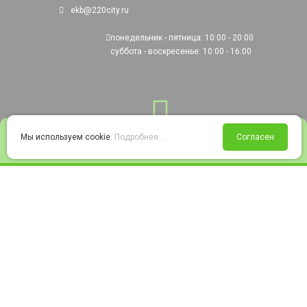
ekb@220city.ru
понедельник - пятница: 10:00 - 20:00
суббота - воскресенье: 10:00 - 16:00
0
Мы используем cookie.
Подробнее...
Согласен
Войти
Статус заказа
Сравнение
Избранное
Корзина
© 2008-2026 220city.ru - гипермаркет электрооборудования
Согласие на обработку персональных данных
Согласие на получение рекламно-информационных материалов