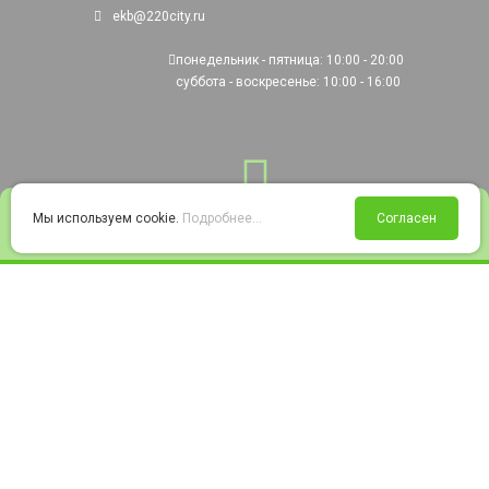
ekb@220city.ru
понедельник - пятница: 10:00 - 20:00
суббота - воскресенье: 10:00 - 16:00
0
Мы используем cookie.
Подробнее...
Согласен
Войти
Статус заказа
Сравнение
Избранное
Корзина
© 2008-2026 220city.ru - гипермаркет электрооборудования
Согласие на обработку персональных данных
Согласие на получение рекламно-информационных материалов