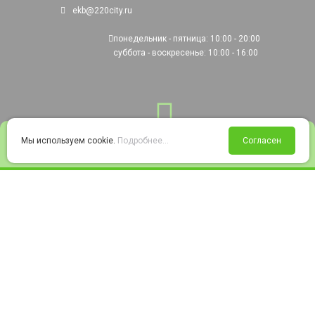
ekb@220city.ru
понедельник - пятница: 10:00 - 20:00
суббота - воскресенье: 10:00 - 16:00
0
Мы используем cookie.
Подробнее...
Согласен
Войти
Статус заказа
Сравнение
Избранное
Корзина
© 2008-2026 220city.ru - гипермаркет электрооборудования
Согласие на обработку персональных данных
Согласие на получение рекламно-информационных материалов