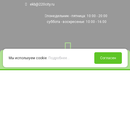
ekb@220city.ru
понедельник - пятница: 10:00 - 20:00
суббота - воскресенье: 10:00 - 16:00
0
Мы используем cookie.
Подробнее...
Согласен
Войти
Статус заказа
Сравнение
Избранное
Корзина
© 2008-2026 220city.ru - гипермаркет электрооборудования
Согласие на обработку персональных данных
Согласие на получение рекламно-информационных материалов