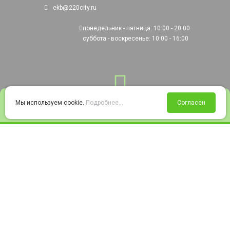
ekb@220city.ru
понедельник - пятница: 10:00 - 20:00
суббота - воскресенье: 10:00 - 16:00
0
Мы используем cookie.
Подробнее...
Согласен
Войти
Статус заказа
Сравнение
Избранное
Корзина
© 2008-2026 220city.ru - гипермаркет электрооборудования
Согласие на обработку персональных данных
Согласие на получение рекламно-информационных материалов