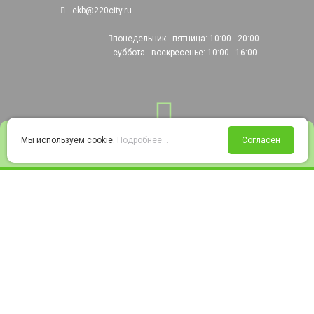
ekb@220city.ru
понедельник - пятница: 10:00 - 20:00
суббота - воскресенье: 10:00 - 16:00
0
Мы используем cookie.
Подробнее...
Согласен
Войти
Статус заказа
Сравнение
Избранное
Корзина
© 2008-2026 220city.ru - гипермаркет электрооборудования
Согласие на обработку персональных данных
Согласие на получение рекламно-информационных материалов