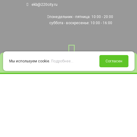
ekb@220city.ru
понедельник - пятница: 10:00 - 20:00
суббота - воскресенье: 10:00 - 16:00
0
Мы используем cookie.
Подробнее...
Согласен
Войти
Статус заказа
Сравнение
Избранное
Корзина
© 2008-2026 220city.ru - гипермаркет электрооборудования
Согласие на обработку персональных данных
Согласие на получение рекламно-информационных материалов