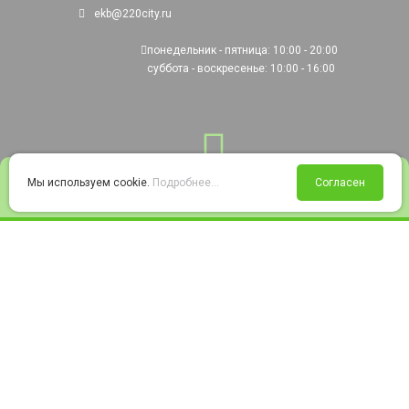
ekb@220city.ru
понедельник - пятница: 10:00 - 20:00
суббота - воскресенье: 10:00 - 16:00
0
Мы используем cookie.
Подробнее...
Согласен
Войти
Статус заказа
Сравнение
Избранное
Корзина
© 2008-2026 220city.ru - гипермаркет электрооборудования
Согласие на обработку персональных данных
Согласие на получение рекламно-информационных материалов