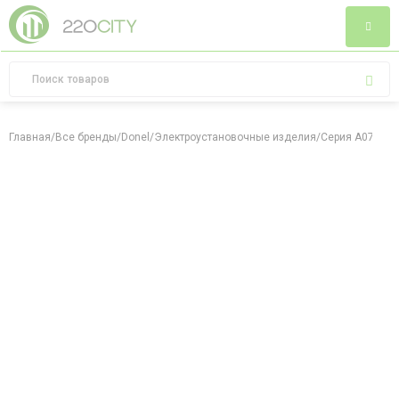
Главная
/
Все бренды
/
Donel
/
Электроустановочные изделия
/
Серия A07
/
Мех