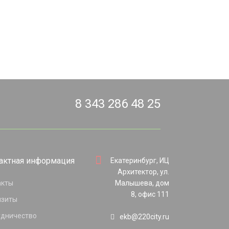
8 343 286 48 25
актная информация
Екатеринбург, ИЦ
Архитектор, ул.
акты
Малышева, дом
8, офис 111
изиты
удничество
ekb@220city.ru