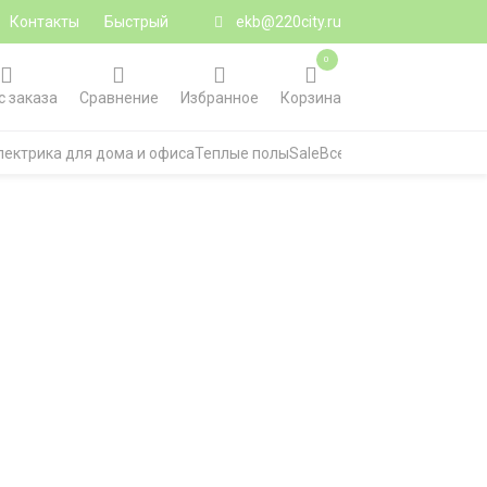
Контакты
Быстрый
ekb@220city.ru
0
с заказа
Сравнение
Избранное
Корзина
лектрика для дома и офиса
Теплые полы
Sale
Все категории