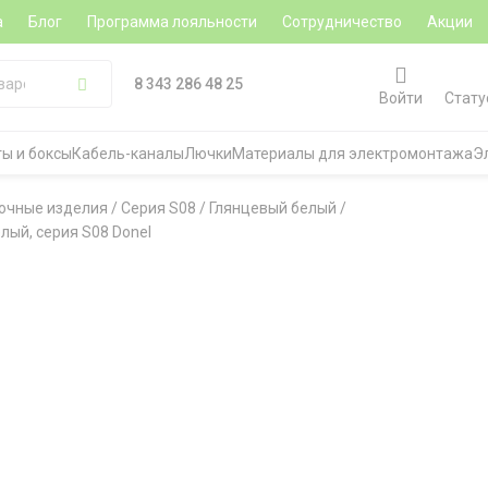
а
Блог
Программа лояльности
Сотрудничество
Акции
8 343 286 48 25
Войти
Стату
ы и боксы
Кабель-каналы
Лючки
Материалы для электромонтажа
Э
очные изделия
/
Серия S08
/
Глянцевый белый
/
лый, серия S08 Donel