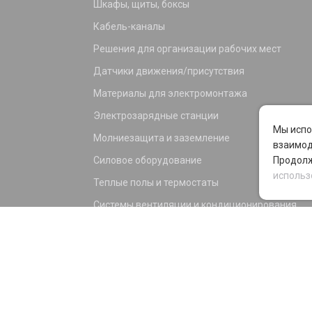
Шкафы, щиты, боксы
Кабель-каналы
Решения для организации рабочих мест
Датчики движения/присутствия
Материалы для электромонтажа
Электрозарядные станции
Мы испо
Молниезащита и заземление
взаимод
Силовое оборудование
Продолж
использ
Теплые полы и термостаты
Системы вентиляции и кондиционирования
Электрика для дома и офиса
Силовые разъемы
KNX оборудование
Светотехника