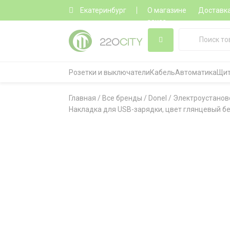
Екатеринбург
О магазине
Доставк
заказ
Розетки и выключатели
Кабель
Автоматика
Щит
Главная
/
Все бренды
/
Donel
/
Электроустанов
Накладка для USB-зарядки, цвет глянцевый бе