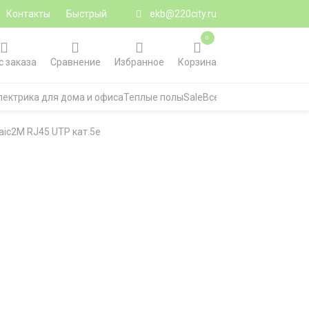
Контакты
Быстрый
ekb@220city.ru
0
с заказа
Сравнение
Избранное
Корзина
лектрика для дома и офиса
Теплые полы
Sale
Все категории
aic2М RJ45 UTP кат.5e