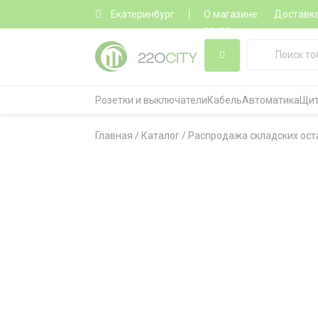
Екатеринбург
О магазине
Доставк
заказ
Розетки и выключатели
Кабель
Автоматика
Щит
Главная
/
Каталог
/
Распродажа складских ост