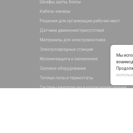
Шкафы, щиты, боксы
Кабель-каналы
Решения для организации рабочих мест
Датчики движения/присутствия
Материалы для электромонтажа
Электрозарядные станции
Мы испо
Молниезащита и заземление
взаимод
Силовое оборудование
Продолж
использ
Теплые полы и термостаты
Системы вентиляции и кондиционирования
Электрика для дома и офиса
Силовые разъемы
KNX оборудование
Светотехника