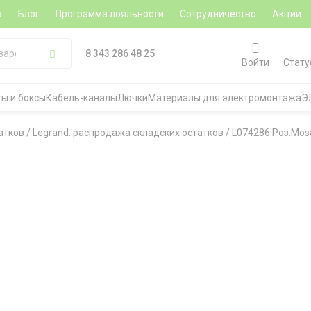
а
Блог
Программа лояльности
Сотрудничество
Акции
8 343 286 48 25
Войти
Стату
ы и боксы
Кабель-каналы
Лючки
Материалы для электромонтажа
Э
атков
/
Legrand: распродажа складских остатков
/
L074286 Роз.Mos