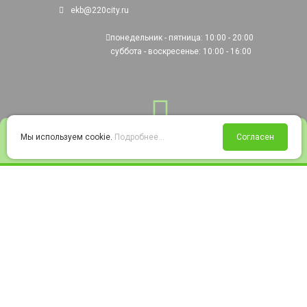
ekb@220city.ru
понедельник - пятница: 10:00 - 20:00
суббота - воскресенье: 10:00 - 16:00
0
Мы используем cookie.
Подробнее...
Согласен
Войти
Статус заказа
Сравнение
Избранное
Корзина
© 2008-2026 220city.ru - гипермаркет электрооборудования
Согласие на обработку персональных данных
Согласие на получение рекламно-информационных материалов