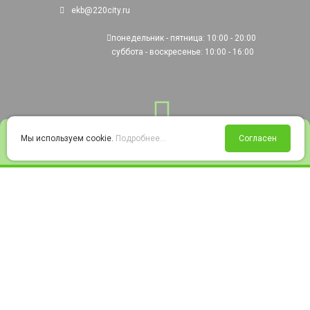
ekb@220city.ru
понедельник - пятница: 10:00 - 20:00
суббота - воскресенье: 10:00 - 16:00
0
Мы используем cookie.
Подробнее...
Согласен
Войти
Статус заказа
Сравнение
Избранное
Корзина
© 2008-2026 220city.ru - гипермаркет электрооборудования
Согласие на обработку персональных данных
Согласие на получение рекламно-информационных материалов